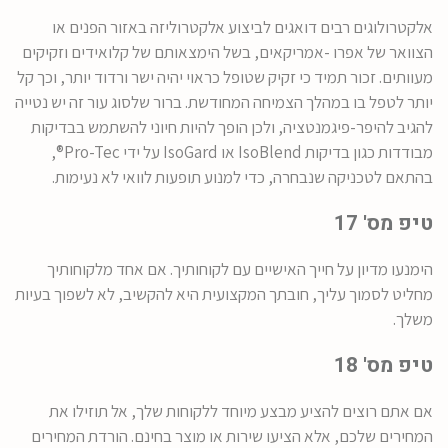
אלקטרולוגים רבים דואגים לביצוע אלקטרוליזה באזור הפנים או
הצוואר של אפרו -אמריקאים, בשל הימצאותם של קלואידים וזקיקים
מעוותים. זכור תמיד כי זקיק שטופל כראוי יהיה ישר ורדוד יותר, וכך קל
יותר לטפל בו במהלך הצמיחה המחודשת. ברור שלסוג עור זה יש נטייה
להגיב להיפר-פיגמנטציה, ולכן הופך להיות חיוני להשתמש בבדיקות
מבודדות כגון בדיקות IsoBlend או IsoGard על ידי Pro-Tec®,
בהתאם לטכניקה שנבחרה, כדי למנוע תופעות לוואי לא נעימות.
טיפ מס' 17
הימנעו מדיון על חייך האישיים עם לקוחותיך. אם אחד מלקוחותיך
מחליט לסמוך עליך, חובתך המקצועית היא להקשיב, לא לשפוך בעיות
משלך.
טיפ מס' 18
אם אתם רוצים להציע מבצע מיוחד ללקוחות שלך, אל תוזילו את
המחירים שלכם, אלא הציעו שירות או מוצר בחינם. הורדת המחירים