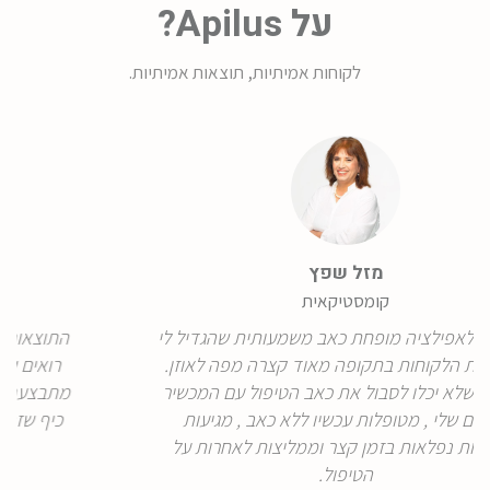
על Apilus?
לקוחות אמיתיות, תוצאות אמיתיות.
שיר חילי
קוסמטיקאית ואפילטורית
ת שהגדיל לי
התוצאות מדברות בעד עצמן וכבר מהטיפול 
מפה לאוזן.
רואים שיפור, אין צורך לשים מאלחש גם שה
ל עם המכשיר
מתבצעת בעוצמה חזקה, הטיפול אינו כואב כל
, מגיעות
כיף שזה מתאים לכל גווני השערה מהבהירה 
לאחרות על
לכהה ביותר.